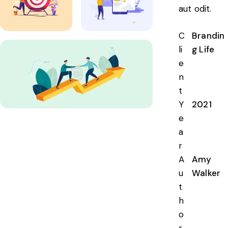
aut odit.
C
Brandin
li
g Life
e
n
t
Y
2021
e
a
r
A
Amy
u
Walker
t
h
o