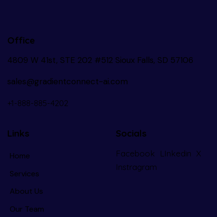
Office
4809 W 41st, STE 202 #512 Sioux Falls, SD 57106
sales@gradientconnect-ai.com
+1-888-885-4202
Links
Socials
Facebook
LInkedin
X
Home
Instragram
Services
About Us
Our Team