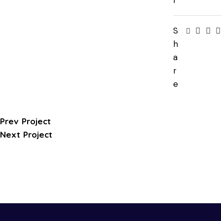
r
S
h
a
r
e
Prev Project
Next Project